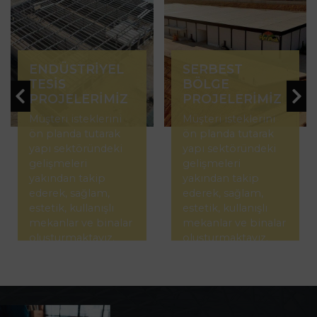
ENDÜSTRİYEL
SERBEST
TESİS
BÖLGE
PROJELERİMİZ
PROJELERİMİZ
Müşteri isteklerini
Müşteri isteklerini
ön planda tutarak
ön planda tutarak
yapı sektöründeki
yapı sektöründeki
gelişmeleri
gelişmeleri
yakından takip
yakından takip
ederek, sağlam,
ederek, sağlam,
estetik, kullanışlı
estetik, kullanışlı
mekanlar ve binalar
mekanlar ve binalar
oluşturmaktayız.
oluşturmaktayız.